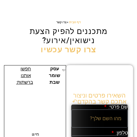
דף הבית
»
צרו קשר
מתכננים להפיק הצעת
נישואין/אירוע?
צרו קשר עכשיו
עסק
חפשו
אנו נשמח לקחת
שומר
אותנו
חלק ברגע
שבת
ברשתות:
המאושר בחייכם!
השאירו פרטים וניצור
אתכם קשר בהקדם↶
שם פרטי:
טלפון:
חייגו